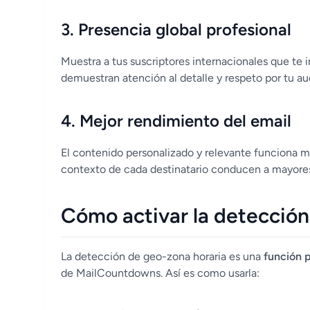
3.
Presencia global profesional
Muestra a tus suscriptores internacionales que te 
demuestran atención al detalle y respeto por tu au
4.
Mejor rendimiento del email
El contenido personalizado y relevante funciona m
contexto de cada destinatario conducen a mayore
Cómo activar la detección 
La detección de geo-zona horaria es una
función 
de MailCountdowns. Así es como usarla: