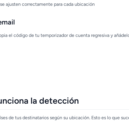
a se ajusten correctamente para cada ubicación
email
copia el código de tu temporizador de cuenta regresiva y añádelo
unciona la detección
s de tus destinatarios según su ubicación. Esto es lo que su