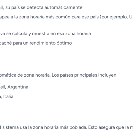
ail, su país se detecta automáticamente
 mapea a la zona horaria más común para ese país (por ejemplo, 
iva se calcula y muestra en esa zona horaria
n caché para un rendimiento óptimo
ática de zona horaria. Los países principales incluyen:
sil, Argentina
 Italia
l sistema usa la zona horaria más poblada. Esto asegura que la 