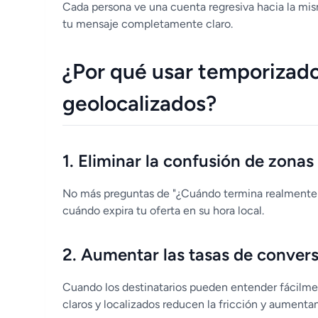
Cada persona ve una cuenta regresiva hacia la mis
tu mensaje completamente claro.
¿Por qué usar temporizado
geolocalizados?
1.
Eliminar la confusión de zonas
No más preguntas de "¿Cuándo termina realmente 
cuándo expira tu oferta en su hora local.
2.
Aumentar las tasas de conver
Cuando los destinatarios pueden entender fácilme
claros y localizados reducen la fricción y aumentan 