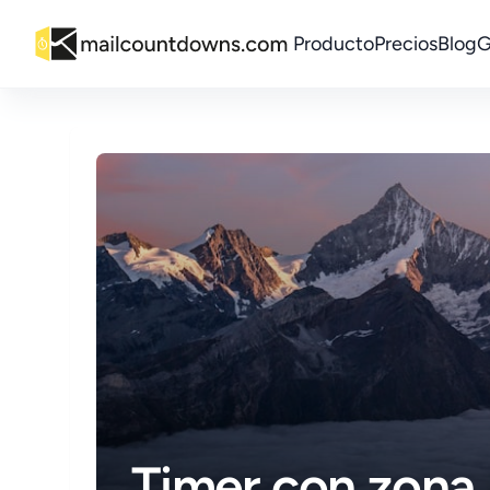
Producto
Precios
Blog
G
Timer con zona 