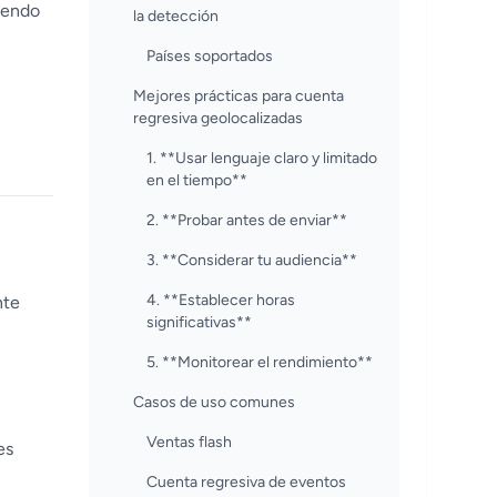
iendo
la detección
Países soportados
Mejores prácticas para cuenta
regresiva geolocalizadas
1. **Usar lenguaje claro y limitado
en el tiempo**
2. **Probar antes de enviar**
3. **Considerar tu audiencia**
4. **Establecer horas
nte
significativas**
5. **Monitorear el rendimiento**
Casos de uso comunes
Ventas flash
es
Cuenta regresiva de eventos